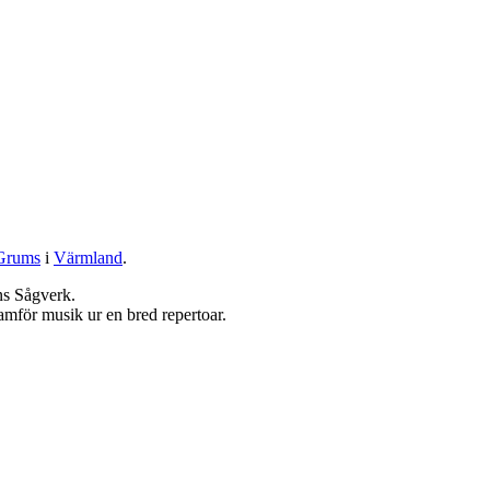
Grums
i
Värmland
.
ns Sågverk.
amför musik ur en bred repertoar.