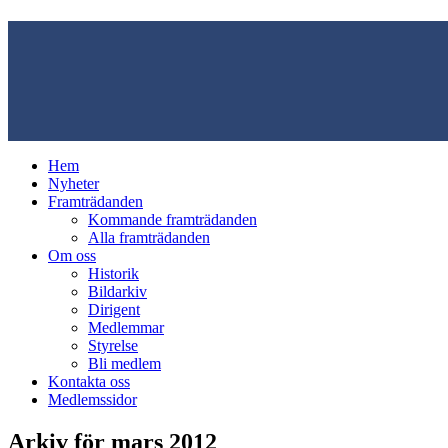
Hem
Nyheter
Framträdanden
Kommande framträdanden
Alla framträdanden
Om oss
Historik
Bildarkiv
Dirigent
Medlemmar
Styrelse
Bli medlem
Kontakta oss
Medlemssidor
Arkiv för mars 2012