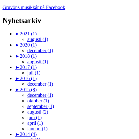
Gruvöns musikkår på Facebook
Nyhetsarkiv
►
2021 (1)
augusti (1)
►
2020 (1)
december (1)
►
2018 (1)
augusti (1)
►
2017 (1)
juli (1)
►
2016 (1)
december (1)
►
2015 (8)
december (1)
oktober (1)
september (1)
augusti (2)
juni (1)
april (1)
januari (1)
►
2014 (4)