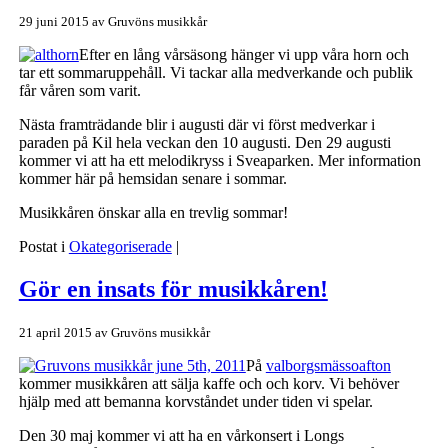
29 juni 2015
av
Gruvöns musikkår
Efter en lång vårsäsong hänger vi upp våra horn och
tar ett sommaruppehåll. Vi tackar alla medverkande och publik
får våren som varit.
Nästa framträdande blir i augusti där vi först medverkar i
paraden på Kil hela veckan den 10 augusti. Den 29 augusti
kommer vi att ha ett melodikryss i Sveaparken. Mer information
kommer här på hemsidan senare i sommar.
Musikkåren önskar alla en trevlig sommar!
Postat i
Okategoriserade
|
Gör en insats för musikkåren!
21 april 2015
av
Gruvöns musikkår
På
valborgsmässoafton
kommer musikkåren att sälja kaffe och och korv. Vi behöver
hjälp med att bemanna korvståndet under tiden vi spelar.
Den 30 maj kommer vi att ha en vårkonsert i Longs