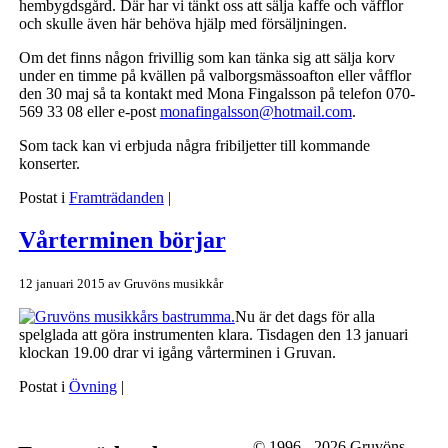
hembygdsgård. Där har vi tänkt oss att sälja kaffe och våfflor
och skulle även här behöva hjälp med försäljningen.
Om det finns någon frivillig som kan tänka sig att sälja korv
under en timme på kvällen på valborgsmässoafton eller våfflor
den 30 maj så ta kontakt med Mona Fingalsson på telefon 070-
569 33 08 eller e-post
monafingalsson@hotmail.com
.
Som tack kan vi erbjuda några fribiljetter till kommande
konserter.
Postat i
Framträdanden
|
Vårterminen börjar
12 januari 2015
av
Gruvöns musikkår
Nu är det dags för alla
spelglada att göra instrumenten klara. Tisdagen den 13 januari
klockan 19.00 drar vi igång vårterminen i Gruvan.
Postat i
Övning
|
© 1996 - 2026 Gruvöns