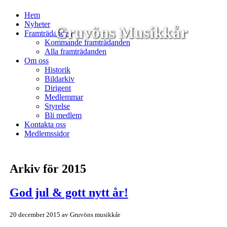
Hem
Nyheter
Gruvöns Musikkår
Framträdanden
Kommande framträdanden
Alla framträdanden
Om oss
Historik
Bildarkiv
Dirigent
Medlemmar
Styrelse
Bli medlem
Kontakta oss
Medlemssidor
Arkiv för 2015
God jul & gott nytt år!
20 december 2015
av
Gruvöns musikkår