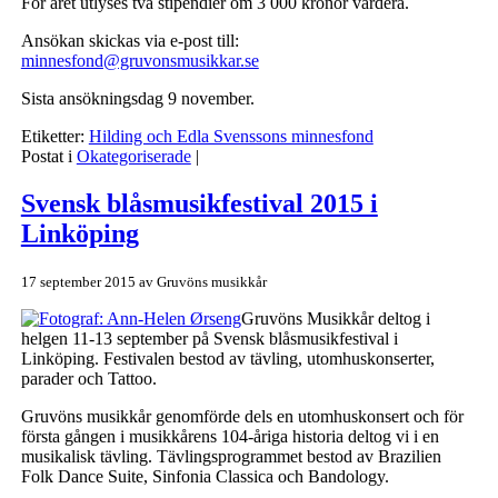
För året utlyses två stipendier om 3 000 kronor vardera.
Ansökan skickas via e-post till:
minnesfond@gruvonsmusikkar.se
Sista ansökningsdag 9 november.
Etiketter:
Hilding och Edla Svenssons minnesfond
Postat i
Okategoriserade
|
Svensk blåsmusikfestival 2015 i
Linköping
17 september 2015
av
Gruvöns musikkår
Gruvöns Musikkår deltog i
helgen 11-13 september på Svensk blåsmusikfestival i
Linköping. Festivalen bestod av tävling, utomhuskonserter,
parader och Tattoo.
Gruvöns musikkår genomförde dels en utomhuskonsert och för
första gången i musikkårens 104-åriga historia deltog vi i en
musikalisk tävling. Tävlingsprogrammet bestod av Brazilien
Folk Dance Suite, Sinfonia Classica och Bandology.