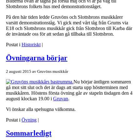
Bilderna ovan är tagna på första maj och vi är på väg till
Slottsbrons folkets hus med demonstrationståget.
På den här tiden ledde Gruvöns och Slottsbrons musikkårer
varsitt demonstrationståg. Vi gick med vårt tåg från Grums via
E18 och Slottsbrons musikkår gick från Slottsbron till Karba där
de inväntade oss för att sedan gå tillbaka till Slottsbron.
Postat i
Historiskt
|
Övningarna börjar
2 augusti 2015
av
Gruvöns musikkår
Nu börjar äntligen sommaren
gå mot sitt slut och det är dags att starta upp höstterminen med
musikkåren. Höstens första övning går av stapeln tisdagen den 4
augusti klockan 19.00 i
Gruvan
.
Vi önskar alla spelsugna välkomna.
Postat i
Övning
|
Sommarledigt