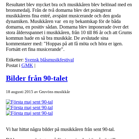
Resultatet blev mycket bra och musikkåren blev belönad med en
bronsmedalj. Från de två domarna blev det poängterat
musikkårens fina entré, avspänt musicerande och den goda
dynamiken. Musikkåren var en ny bekantskap för de båda
domarna, en positiv sådan. Domarna blev imponerade över det
stora åldersspannet i musikkåren, från 10 till 86 år och att Grums
kommun hade en så bra musikkår. De avslutade sina
kommentarer med: "Hoppas på att få möta och höra er igen.
Fortsätt ert fina musicerande".
Etiketter:
Svensk blåsmusikfestival
Postat i
GMK
|
Bilder från 90-talet
18 augusti 2015
av
Gruvöns musikkår
Vi har hittat några bilder på musikkåren från sent 90-tal.