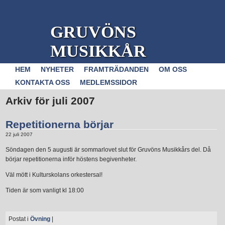
GRUVÖNS
MUSIKKÅR
HEM
NYHETER
FRAMTRÄDANDEN
OM OSS
KONTAKTA OSS
MEDLEMSSIDOR
Arkiv för juli 2007
Repetitionerna börjar
22 juli 2007
Söndagen den 5 augusti är sommarlovet slut för Gruvöns Musikkårs del. Då
börjar repetitionerna inför höstens begivenheter.
Väl mött i Kulturskolans orkestersal!
Tiden är som vanligt kl 18:00
Postat i
Övning
|