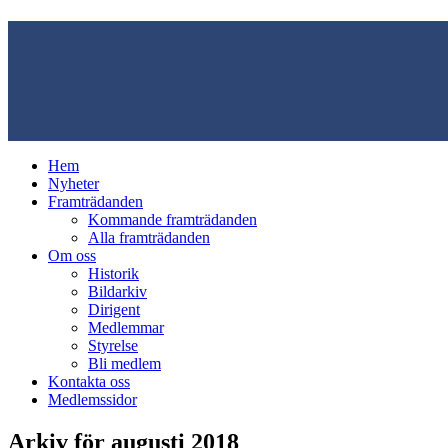
Hem
Nyheter
Framträdanden
Kommande framträdanden
Alla framträdanden
Om oss
Historik
Bildarkiv
Dirigent
Medlemmar
Styrelse
Bli medlem
Kontakta oss
Medlemssidor
Arkiv för augusti 2018