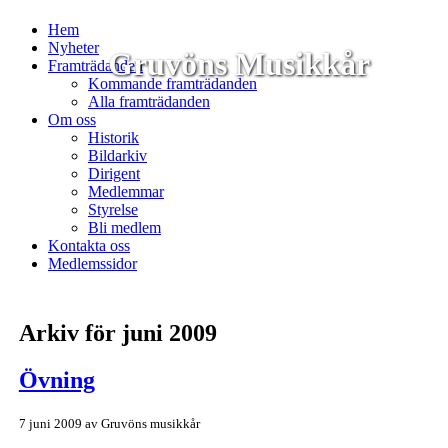
Hem
Nyheter
Gruvöns Musikkår
Framträdanden
Kommande framträdanden
Alla framträdanden
Om oss
Historik
Bildarkiv
Dirigent
Medlemmar
Styrelse
Bli medlem
Kontakta oss
Medlemssidor
Arkiv för juni 2009
Övning
7 juni 2009
av
Gruvöns musikkår