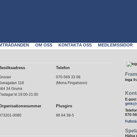
MTRÄDANDEN
OM OSS
KONTAKTA OSS
MEDLEMSSIDOR
Besöksadress
Telefon
Fram
Gruvan
070-569 33 08
Inga f
Sveagatan 118
(Mona Fingalsson)
664 34 Grums
Kont
Tisdagar kl 19:00-21:00
E-post
gmk@g
Organisationsnummer
Plusgiro
Telef
070-56
873201-0080
86 64 38-5
Fullst
Spel
Hälsa 