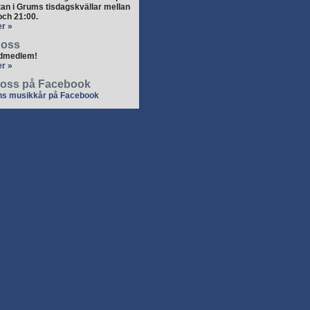
an i Grums tisdagskvällar mellan
och 21:00.
r »
 oss
ödmedlem!
r »
a oss på Facebook
s musikkår på Facebook