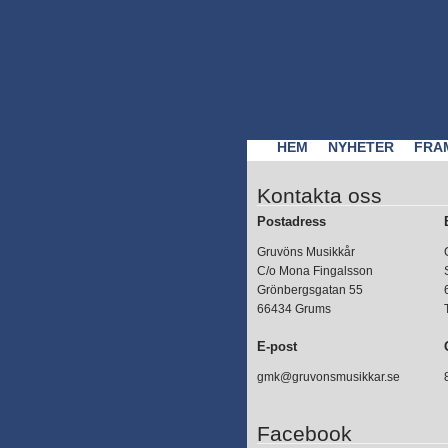
HEM
NYHETER
FRA
Kontakta oss
Postadress
Gruvöns Musikkår
C/o Mona Fingalsson
Grönbergsgatan 55
66434 Grums
E-post
gmk@gruvonsmusikkar.se
Facebook