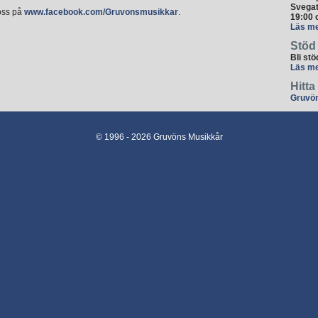
Svegat
 oss på
www.facebook.com/Gruvonsmusikkar
.
19:00 
Läs me
Stöd
Bli st
Läs me
Hitt
Gruvön
© 1996 - 2026 Gruvöns Musikkår