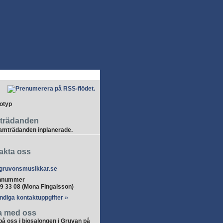
trädanden
ramträdanden inplanerade.
akta oss
ruvonsmusikkar.se
onnummer
9 33 08 (Mona Fingalsson)
ändiga kontaktuppgifter »
a med oss
på oss i biosalongen i Gruvan på