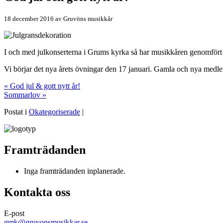
18 december 2016
av
Gruvöns musikkår
I och med julkonserterna i Grums kyrka så har musikkåren genomfört si
Vi börjar det nya årets övningar den 17 januari. Gamla och nya med
« God jul & gott nytt år!
Sommarlov »
Postat i
Okategoriserade
|
Framträdanden
Inga framträdanden inplanerade.
Kontakta oss
E-post
gmk@gruvonsmusikkar.se