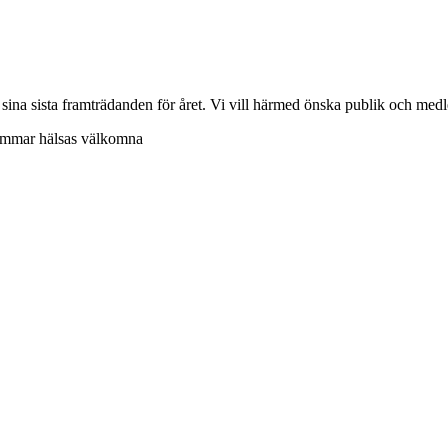
na sista framträdanden för året. Vi vill härmed önska publik och medle
lemmar hälsas välkomna