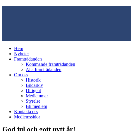
Hem
Nyheter
Framträdanden
Kommande framträdanden
Alla framträdanden
Om oss
Historik
Bildarkiv
Dirigent
Medlemmar
Styrelse
Bli medlem
Kontakta oss
Medlemssidor
God jul och gott nytt år!